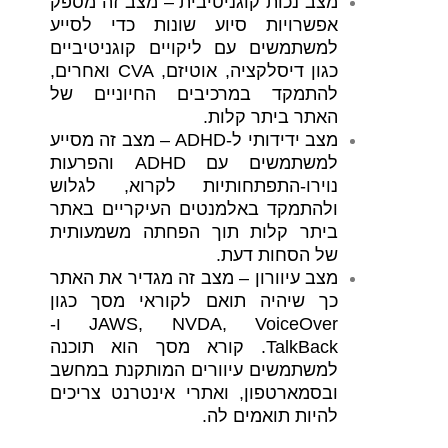
מצב נכות קוגניטיבית –
מצב זה מספק
אפשרויות סיוע שונות כדי לסייע
למשתמשים עם ליקויים קוגניטיביים
כגון דיסלקציה, אוטיזם, CVA ואחרים,
להתמקד במרכיבים החיוניים של
האתר ביתר קלות.
מצב ידידותי ל-ADHD –
מצב זה מסייע
למשתמשים עם ADHD והפרעות
נוירו-התפתחותיות לקרוא, לגלוש
ולהתמקד באלמנטים העיקריים באתר
ביתר קלות תוך הפחתה משמעותית
של הסחות דעת.
מצב עיוורון –
מצב זה מגדיר את האתר
כך שיהיה תואם לקוראי מסך כגון
JAWS, NVDA, VoiceOver ו-
TalkBack. קורא מסך הוא תוכנה
למשתמשים עיוורים המותקנת במחשב
ובסמארטפון, ואתרי אינטרנט צריכים
להיות תואמים לה.